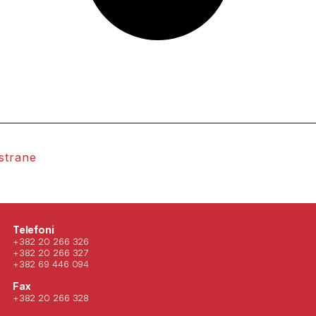
 strane
Posjeti nas 
Telefoni
+382 20 266 326
+382 20 266 327
+382 69 446 094
Fax
+382 20 266 328