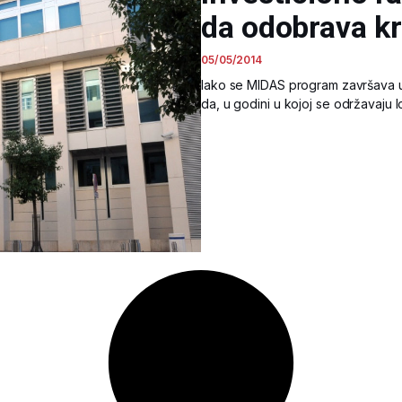
da odobrava kr
05/05/2014
Iako se MIDAS program završava u 
da, u godini u kojoj se održavaju lo