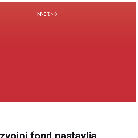
/
MNE
ENG
azvojni fond nastavlja