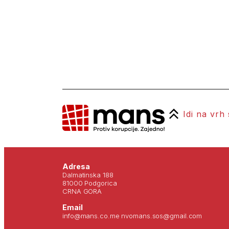
Idi na vrh
Adresa
Dalmatinska 188
81000 Podgorica
CRNA GORA
Email
info@mans.co.me nvomans.sos@gmail.com