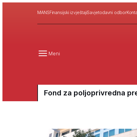
MANS
Finansijski izvještaji
Savjetodavni odbor
Konta
Meni
Fond za poljoprivredna p