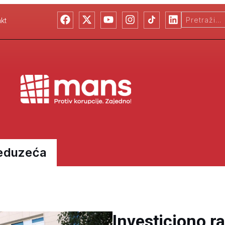
kt
reduzeća
Investiciono r