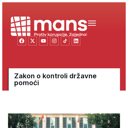
Zakon o kontroli državne
pomoći