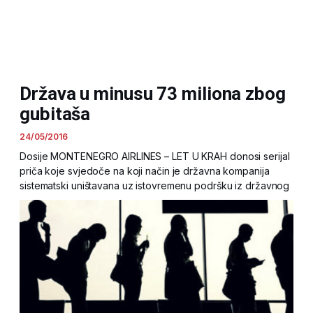
Država u minusu 73 miliona zbog
gubitaša
24/05/2016
Dosije MONTENEGRO AIRLINES – LET U KRAH donosi serijal
priča koje svjedoče na koji način je državna kompanija
sistematski uništavana uz istovremenu podršku iz državnog