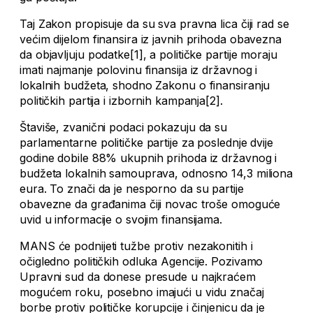
Taj Zakon propisuje da su sva pravna lica čiji rad se
većim dijelom finansira iz javnih prihoda obavezna
da objavljuju podatke[1], a političke partije moraju
imati najmanje polovinu finansija iz državnog i
lokalnih budžeta, shodno Zakonu o finansiranju
političkih partija i izbornih kampanja[2].
Štaviše, zvanični podaci pokazuju da su
parlamentarne političke partije za poslednje dvije
godine dobile 88% ukupnih prihoda iz državnog i
budžeta lokalnih samouprava, odnosno 14,3 miliona
eura. To znači da je nesporno da su partije
obavezne da građanima čiji novac troše omoguće
uvid u informacije o svojim finansijama.
MANS će podnijeti tužbe protiv nezakonitih i
očigledno političkih odluka Agencije. Pozivamo
Upravni sud da donese presude u najkraćem
mogućem roku, posebno imajući u vidu značaj
borbe protiv političke korupcije i činjenicu da je