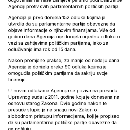
odgovarala na naše zahtjeve pa smo podnosili žalbe
Agenciji protiv svih parlamentarnih političkih partija.
Agencija je prvo donijela 152 odluke kojima je
utvrdila da su parlamentarne partije obavezne da
objave informacije o njihovim finansijama. Više od
godinu dana Agencija nije donijela ni jednu odluku u
vezi sa zahtjevima političkim partijama, iako za
odlučivanje ima rok od 15 dana.
Nakon promjene prakse, za manje od nedelju dana
Agencija je donijela preko 90 odluka kojima je
omogućila političkim partijama da sakriju svoje
finansije.
U novim odlukama Agencija se poziva na presudu
Upravnog suda iz 2011. godine koja je donesena na
osnovu starog Zakona. Dvije godine nakon te
presude stupio je na snagu novi Zakon o
slobodnom pristupu informacijama, koji je propisao
da su parlamentarne političke partije obavezne da
ga poštuju.