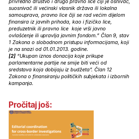
privredno društvo i drugo pravno lice čiji je osnivač,
suosnivač ili većinski vlasnik država ili lokalna
samouprava, pravno lice čiji se rad većim dijelom
finansira iz javnih prihoda, kao i fizičko lice,
preduzetnik ili pravno lice koje vrši javno
ovlašćenje ili upravlja javnim fondom.” Član 9, stav
1 Zakona o slobodnom pristupu informacijama, koji
je na snazi od 01.01.2013. godine.
[2]
“Ukupan iznos donacija koje prikupe
parlamentarne partije ne smije biti veći od
sredstava koja dobijaju iz budžeta”. Član 12
Zakona o finansiranju političkih subjekata i izbornih
kampanja.
Pročitaj još: