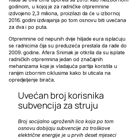
godinom, u kojoj je za radničke otpremnine
izdvojeno 2,3 miliona, proizilazi da će u izbornoj
2016. godini izdvajanja po tom osnovu biti uvećana
za dva i po puta.
Otpremnine od nepunih dvije hiljade eura isplaćuju
se radnicima čija su preduzeća prestala da rade do
2009. godine. Afera Snimak je otkrila da su isplate
radničkih otpremnina jedan od značajnih
mehanizama koje je vladajuća partija koristila u
ranijim izbornim ciklusima kako bi uticala na
opredjeljenje birača.
Uvećan broj korisnika
subvencija za struju
Broj socijalno ugroženih lica koja po tom
osnovu dobijaju subvencije za troškove
električne energije je u prvih deset mjeseci