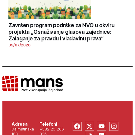
Završen program podrške za NVO u okviru
projekta „Osnaživanje glasova zajednice:
Zalaganje za pravdu i vladavinu prava“
09/07/2026
Adresa
Telefoni
Dalmatinska
+382 20 266
188
326