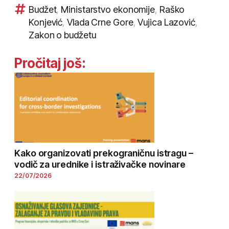
Budžet
,
Ministarstvo ekonomije
,
Raško
Konjević
,
Vlada Crne Gore
,
Vujica Lazović
,
Zakon o budžetu
Pročitaj još:
Kako organizovati prekograničnu istragu –
vodič za urednike i istraživačke novinare
22/07/2026