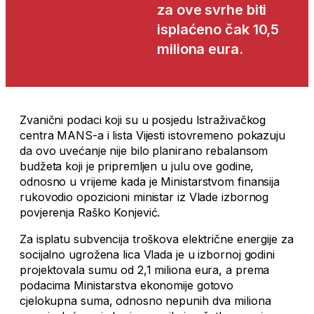
za ove svrhe biti
isplaćeno čak 10,5
miliona eura.
Zvanični podaci koji su u posjedu Istraživačkog
centra MANS-a i lista Vijesti istovremeno pokazuju
da ovo uvećanje nije bilo planirano rebalansom
budžeta koji je pripremljen u julu ove godine,
odnosno u vrijeme kada je Ministarstvom finansija
rukovodio opozicioni ministar iz Vlade izbornog
povjerenja Raško Konjević.
Za isplatu subvencija troškova električne energije za
socijalno ugrožena lica Vlada je u izbornoj godini
projektovala sumu od 2,1 miliona eura, a prema
podacima Ministarstva ekonomije gotovo
cjelokupna suma, odnosno nepunih dva miliona