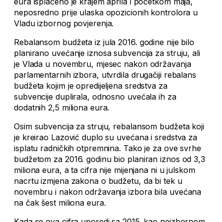
eura isplaćeno je krajem aprila i početkom maja,
neposredno prije ulaska opozicionih kontrolora u
Vladu izbornog povjerenja.
Rebalansom budžeta iz jula 2016. godine nije bilo
planirano uvećanje iznosa subvencija za struju, ali
je Vlada u novembru, mjesec nakon održavanja
parlamentarnih izbora, utvrdila drugačiji rebalans
budžeta kojim je opredijeljena sredstva za
subvencije duplirala, odnosno uvećala ih za
dodatnih 2,5 miliona eura.
Osim subvencija za struju, rebalansom budžeta koji
je kreirao Lazović duplo su uvećana i sredstva za
isplatu radničkih otpremnina. Tako je za ove svrhe
budžetom za 2016. godinu bio planiran iznos od 3,3
miliona eura, a ta cifra nije mijenjana ni u julskom
nacrtu izmjena zakona o budžetu, da bi tek u
novembru i nakon održavanja izbora bila uvećana
na čak šest miliona eura.
Kada se ova cifra uporedi sa 2015. kao neizbornom