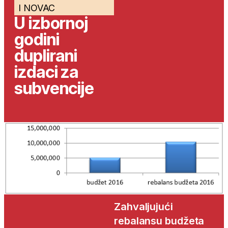
I NOVAC
U izbornoj
godini
duplirani
izdaci za
subvencije
Zahvaljujući
rebalansu budžeta