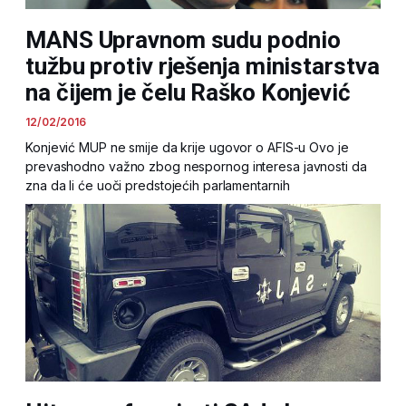
MANS Upravnom sudu podnio
tužbu protiv rješenja ministarstva
na čijem je čelu Raško Konjević
12/02/2016
Konjević MUP ne smije da krije ugovor o AFIS-u Ovo je
prevashodno važno zbog nespornog interesa javnosti da
zna da li će uoči predstojećih parlamentarnih