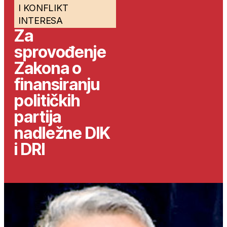
I KONFLIKT
INTERESA
Za
sprovođenje
Zakona o
finansiranju
političkih
partija
nadležne DIK
i DRI