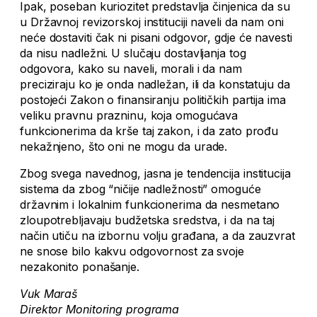
Ipak, poseban kuriozitet predstavlja činjenica da su
u Državnoj revizorskoj instituciji naveli da nam oni
neće dostaviti čak ni pisani odgovor, gdje će navesti
da nisu nadležni. U slučaju dostavljanja tog
odgovora, kako su naveli, morali i da nam
preciziraju ko je onda nadležan, ili da konstatuju da
postojeći Zakon o finansiranju političkih partija ima
veliku pravnu prazninu, koja omogućava
funkcionerima da krše taj zakon, i da zato prođu
nekažnjeno, što oni ne mogu da urade.
Zbog svega navednog, jasna je tendencija institucija
sistema da zbog “ničije nadležnosti” omoguće
državnim i lokalnim funkcionerima da nesmetano
zloupotrebljavaju budžetska sredstva, i da na taj
način utiču na izbornu volju građana, a da zauzvrat
ne snose bilo kakvu odgovornost za svoje
nezakonito ponašanje.
Vuk Maraš
Direktor Monitoring programa