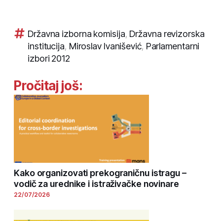
Državna izborna komisija
,
Državna revizorska
institucija
,
Miroslav Ivanišević
,
Parlamentarni
izbori 2012
Pročitaj još:
Kako organizovati prekograničnu istragu –
vodič za urednike i istraživačke novinare
22/07/2026