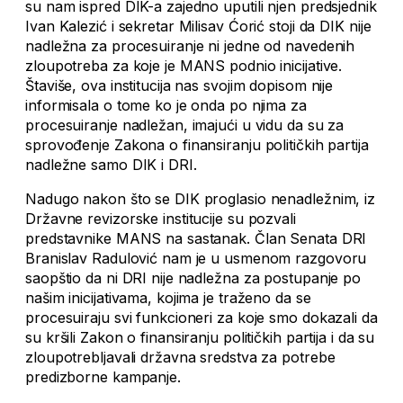
su nam ispred DIK-a zajedno uputili njen predsjednik
Ivan Kalezić i sekretar Milisav Ćorić stoji da DIK nije
nadležna za procesuiranje ni jedne od navedenih
zloupotreba za koje je MANS podnio inicijative.
Štaviše, ova institucija nas svojim dopisom nije
informisala o tome ko je onda po njima za
procesuiranje nadležan, imajući u vidu da su za
sprovođenje Zakona o finansiranju političkih partija
nadležne samo DIK i DRI.
Nadugo nakon što se DIK proglasio nenadležnim, iz
Državne revizorske institucije su pozvali
predstavnike MANS na sastanak. Član Senata DRI
Branislav Radulović nam je u usmenom razgovoru
saopštio da ni DRI nije nadležna za postupanje po
našim inicijativama, kojima je traženo da se
procesuiraju svi funkcioneri za koje smo dokazali da
su kršili Zakon o finansiranju političkih partija i da su
zloupotrebljavali državna sredstva za potrebe
predizborne kampanje.