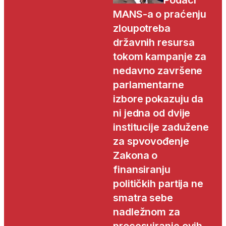
Podaci
MANS-a o praćenju
zloupotreba
državnih resursa
tokom kampanje za
nedavno završene
parlamentarne
izbore pokazuju da
ni jedna od dvije
institucije zadužene
za spvovođenje
Zakona o
finansiranju
političkih partija ne
smatra sebe
nadležnom za