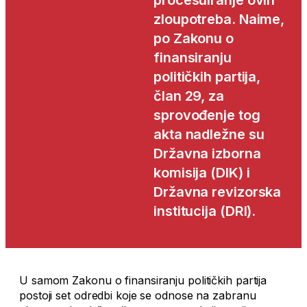
procesuiranje ovih
zloupotreba. Naime,
po Zakonu o
finansiranju
političkih partija,
član 29, za
sprovođenje tog
akta nadležne su
Državna izborna
komisija (DIK) i
Državna revizorska
institucija (DRI).
U samom Zakonu o finansiranju političkih partija
postoji set odredbi koje se odnose na zabranu