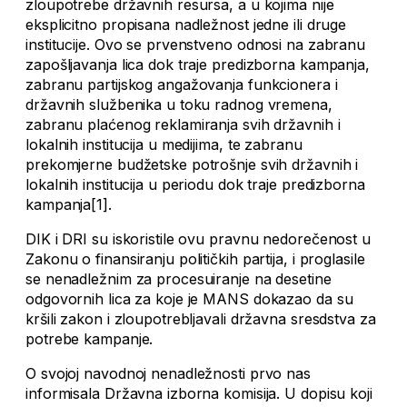
zloupotrebe državnih resursa, a u kojima nije
eksplicitno propisana nadležnost jedne ili druge
institucije. Ovo se prvenstveno odnosi na zabranu
zapošljavanja lica dok traje predizborna kampanja,
zabranu partijskog angažovanja funkcionera i
državnih službenika u toku radnog vremena,
zabranu plaćenog reklamiranja svih državnih i
lokalnih institucija u medijima, te zabranu
prekomjerne budžetske potrošnje svih državnih i
lokalnih institucija u periodu dok traje predizborna
kampanja[1].
DIK i DRI su iskoristile ovu pravnu nedorečenost u
Zakonu o finansiranju političkih partija, i proglasile
se nenadležnim za procesuiranje na desetine
odgovornih lica za koje je MANS dokazao da su
kršili zakon i zloupotrebljavali državna sresdstva za
potrebe kampanje.
O svojoj navodnoj nenadležnosti prvo nas
informisala Državna izborna komisija. U dopisu koji