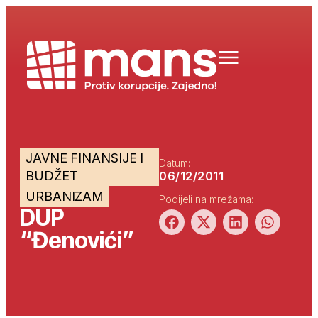
JAVNE FINANSIJE I
Datum:
BUDŽET
06/12/2011
URBANIZAM
Podijeli na mrežama:
DUP
“Đenovići”