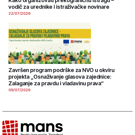
Kako organizovati prekograničnu istragu –
vodič za urednike i istraživačke novinare
22/07/2026
Završen program podrške za NVO u okviru
projekta „Osnaživanje glasova zajednice:
Zalaganje za pravdu i vladavinu prava“
09/07/2026