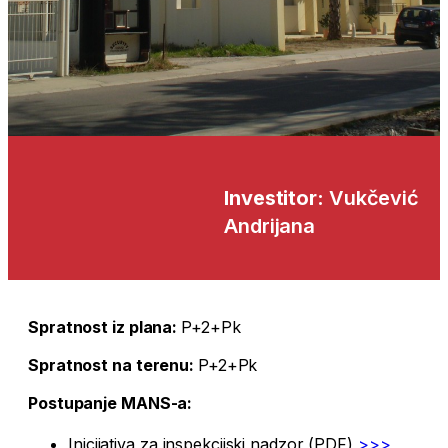
Investitor:
Vukčević
Andrijana
Spratnost iz plana:
P+2+Pk
Spratnost na terenu:
P+2+Pk
Postupanje MANS-a:
Inicijativa za inspekcijski nadzor (PDF)
>>>