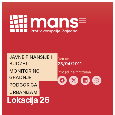
JAVNE FINANSIJE I
Datum:
BUDŽET
28/04/2011
MONITORING
Podijeli na mrežama:
GRADNJE
PODGORICA
URBANIZAM
Lokacija 26