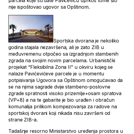
parcela koje su date Pavićeviću uprkos tome što
nije ispoštovao ugovor sa Opštinom.
Sportska dvorana je nekoliko
godina stajala nezavršena, ali je zato ZIB u
međuvremenu otpočeo sa izgradnjom stambenih
zgrada na svojim novim parcelama. Urbanistički
projekat “Fleksibilna Zona II” u okviru kojeg se
nalaze Pavićevićeve parcele je u momentu
potpisivanja Ugovora sa Opštinom omogućavao da
se na njima sagrade dvije stambeno-poslovne
zgrade spratnosti visoko prizemlje+osam spratova
(VP+8) a na te gabarite je bio urađen i obračun
komunalija prilikom kompezovanja za radove na
sportskoj dvorani koji nikada nisu završeni od
strane ZIB-a.
Tadašnje resorno Ministarstvo uređenja prostora u