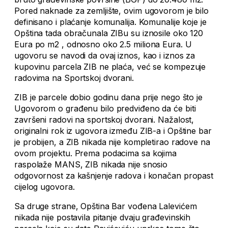
Pored naknade za zemljište, ovim ugovorom je bilo
definisano i plaćanje komunalija. Komunalije koje je
Opština tada obračunala ZIBu su iznosile oko 120
Eura po m2 , odnosno oko 2.5 miliona Eura. U
ugovoru se navodi da ovaj iznos, kao i iznos za
kupovinu parcela ZIB ne plaća, već se kompezuje
radovima na Sportskoj dvorani.
ZIB je parcele dobio godinu dana prije nego što je
Ugovorom o građenu bilo predviđeno da će biti
završeni radovi na sportskoj dvorani. Nažalost,
originalni rok iz ugovora između ZIB-a i Opštine bar
je probijen, a ZIB nikada nije kompletirao radove na
ovom projektu. Prema podacima sa kojima
raspolaže MANS, ZIB nikada nije snosio
odgovornost za kašnjenje radova i konačan propast
cijelog ugovora.
Sa druge strane, Opština Bar vođena Lalevićem
nikada nije postavila pitanje dvaju građevinskih