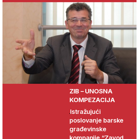
ZIB – UNOSNA
KOMPEZACIJA
Istražujući
poslovanje barske
građevinske
kompanije “Zavod