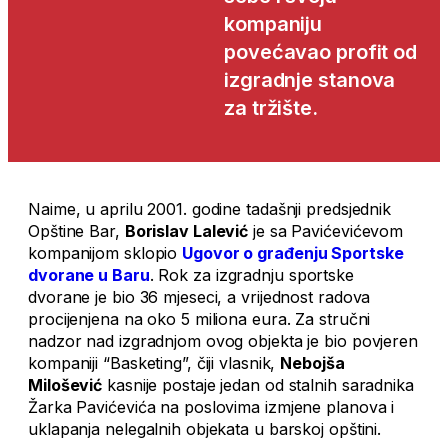
kompaniju
povećavao profit od
izgradnje stanova
za tržište.
Naime, u aprilu 2001. godine tadašnji predsjednik
Opštine Bar,
Borislav Lalević
je sa Pavićevićevom
kompanijom sklopio
Ugovor o građenju Sportske
dvorane u Baru
. Rok za izgradnju sportske
dvorane je bio 36 mjeseci, a vrijednost radova
procijenjena na oko 5 miliona eura. Za stručni
nadzor nad izgradnjom ovog objekta je bio povjeren
kompaniji “Basketing”, čiji vlasnik,
Nebojša
Milošević
kasnije postaje jedan od stalnih saradnika
Žarka Pavićevića na poslovima izmjene planova i
uklapanja nelegalnih objekata u barskoj opštini.