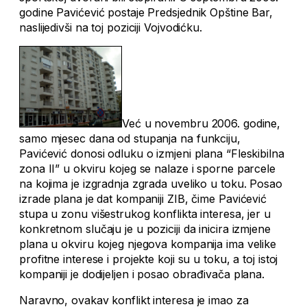
godine Pavićević postaje Predsjednik Opštine Bar,
naslijedivši na toj poziciji Vojvodićku.
Već u novembru 2006. godine,
samo mjesec dana od stupanja na funkciju,
Pavićević donosi odluku o izmjeni plana “Fleskibilna
zona II” u okviru kojeg se nalaze i sporne parcele
na kojima je izgradnja zgrada uveliko u toku. Posao
izrade plana je dat kompaniji ZIB, čime Pavićević
stupa u zonu višestrukog konflikta interesa, jer u
konkretnom slučaju je u poziciji da inicira izmjene
plana u okviru kojeg njegova kompanija ima velike
profitne interese i projekte koji su u toku, a toj istoj
kompaniji je dodijeljen i posao obrađivača plana.
Naravno, ovakav konflikt interesa je imao za