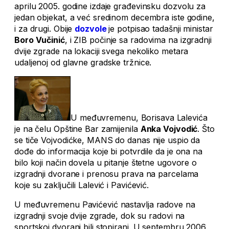
aprilu 2005. godine izdaje građevinsku dozvolu za
jedan objekat, a već sredinom decembra iste godine,
i za drugi. Obije
dozvole
je potpisao tadašnji ministar
Boro Vučinić
, i ZIB počinje sa radovima na izgradnji
dvije zgrade na lokaciji svega nekoliko metara
udaljenoj od glavne gradske tržnice.
U međuvremenu, Borisava Lalevića
je na čelu Opštine Bar zamijenila
Anka Vojvodić
. Što
se tiče Vojvodićke, MANS do danas nije uspio da
dođe do informacija koje bi potvrdile da je ona na
bilo koji način dovela u pitanje štetne ugovore o
izgradnji dvorane i prenosu prava na parcelama
koje su zaključili Lalević i Pavićević.
U međuvremenu Pavićević nastavlja radove na
izgradnji svoje dvije zgrade, dok su radovi na
sportskoj dvorani bili stopirani. U septembru 2006.