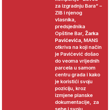
za izgradnju Bara” –
ZIB i njenog
vlasnika,
predsjednika
Opštine Bar,
Žarka
Pavićevića
, MANS
otkriva na koji način
je Pavićević došao
do veoma vrijednih
parcela u samom
centru grada i kako
je koristići svoju
poziciju, kroz
izmjene planske
dokumentacije, za
sebe i svoju