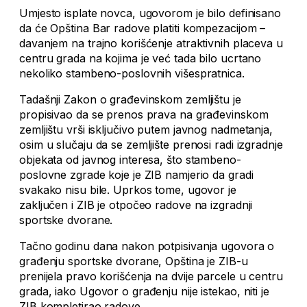
Umjesto isplate novca, ugovorom je bilo definisano
da će Opština Bar radove platiti kompezacijom –
davanjem na trajno korišćenje atraktivnih placeva u
centru grada na kojima je već tada bilo ucrtano
nekoliko stambeno-poslovnih višespratnica.
Tadašnji Zakon o građevinskom zemljištu je
propisivao da se prenos prava na građevinskom
zemljištu vrši isključivo putem javnog nadmetanja,
osim u slučaju da se zemljište prenosi radi izgradnje
objekata od javnog interesa, što stambeno-
poslovne zgrade koje je ZIB namjerio da gradi
svakako nisu bile. Uprkos tome, ugovor je
zaključen i ZIB je otpočeo radove na izgradnji
sportske dvorane.
Tačno godinu dana nakon potpisivanja ugovora o
građenju sportske dvorane, Opština je ZIB-u
prenijela pravo korišćenja na dvije parcele u centru
grada, iako Ugovor o građenju nije istekao, niti je
ZIB kompletirao radove.