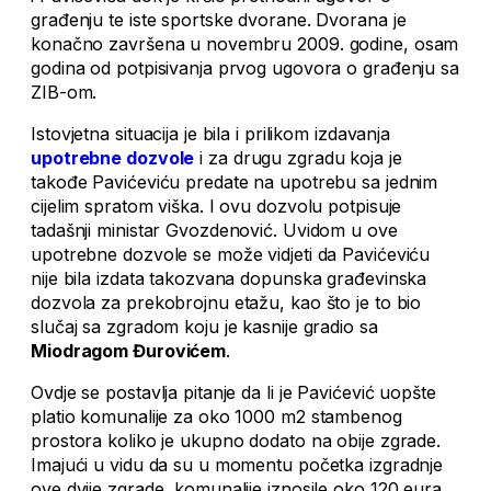
građenju te iste sportske dvorane. Dvorana je
konačno završena u novembru 2009. godine, osam
godina od potpisivanja prvog ugovora o građenju sa
ZIB-om.
Istovjetna situacija je bila i prilikom izdavanja
upotrebne dozvole
i za drugu zgradu koja je
takođe Pavićeviću predate na upotrebu sa jednim
cijelim spratom viška. I ovu dozvolu potpisuje
tadašnji ministar Gvozdenović. Uvidom u ove
upotrebne dozvole se može vidjeti da Pavićeviću
nije bila izdata takozvana dopunska građevinska
dozvola za prekobrojnu etažu, kao što je to bio
slučaj sa zgradom koju je kasnije gradio sa
Miodragom Đurovićem
.
Ovdje se postavlja pitanje da li je Pavićević uopšte
platio komunalije za oko 1000 m2 stambenog
prostora koliko je ukupno dodato na obije zgrade.
Imajući u vidu da su u momentu početka izgradnje
ove dvije zgrade, komunalije iznosile oko 120 eura