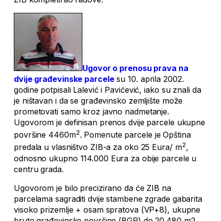
Ugovor o prenosu prava na
dvije građevinske parcele
su 10. aprila 2002.
godine potpisali Lalević i Pavićević, iako su znali da
je ništavan i da se građevinsko zemljište može
prometovati samo kroz javno nadmetanje.
Ugovorom je definisan prenos dvije parcele ukupne
2
površine 4460m
. Pomenute parcele je Opština
2
predala u vlasništvo ZIB-a za oko 25 Eura/ m
,
odnosno ukupno 114.000 Eura za obije parcele u
centru grada.
Ugovorom je bilo precizirano da će ZIB na
parcelama sagraditi dvije stambene zgrade gabarita
visoko prizemlje + osam spratova (VP+8), ukupne
bruto građevinske površine (BGP) do 20.480 m2.