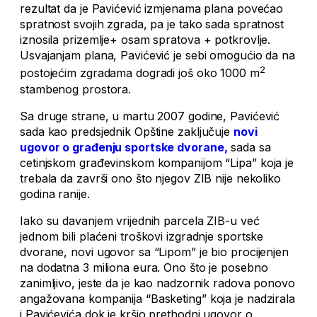
rezultat da je Pavićević izmjenama plana povećao
spratnost svojih zgrada, pa je tako sada spratnost
iznosila prizemlje+ osam spratova + potkrovlje.
Usvajanjam plana, Pavićević je sebi omogućio da na
2
postojećim zgradama dogradi još oko 1000 m
stambenog prostora.
Sa druge strane, u martu 2007 godine, Pavićević
sada kao predsjednik Opštine zaključuje
novi
ugovor o građenju sportske dvorane,
sada sa
cetinjskom građevinskom kompanijom “Lipa” koja je
trebala da završi ono što njegov ZIB nije nekoliko
godina ranije.
Iako su davanjem vrijednih parcela ZIB-u već
jednom bili plaćeni troškovi izgradnje sportske
dvorane, novi ugovor sa “Lipom” je bio procijenjen
na dodatna 3 miliona eura. Ono što je posebno
zanimljivo, jeste da je kao nadzornik radova ponovo
angažovana kompanija “Basketing” koja je nadzirala
i Pavićevića dok je kršio prethodni ugovor o